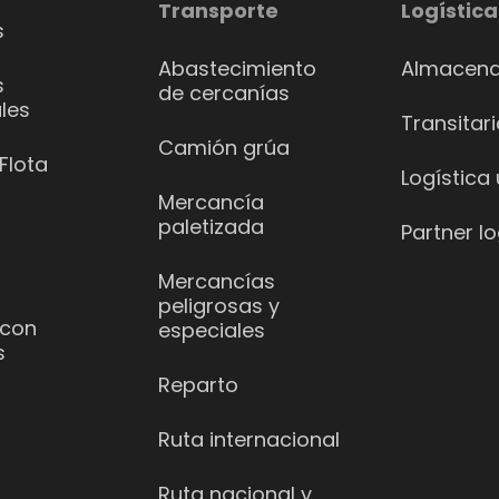
Transporte
Logística
s
Abastecimiento
Almacena
s
de cercanías
les
Transitar
Camión grúa
Flota
Logística
Mercancía
paletizada
Partner lo
Mercancías
peligrosas y
 con
especiales
s
Reparto
Ruta internacional
Ruta nacional y