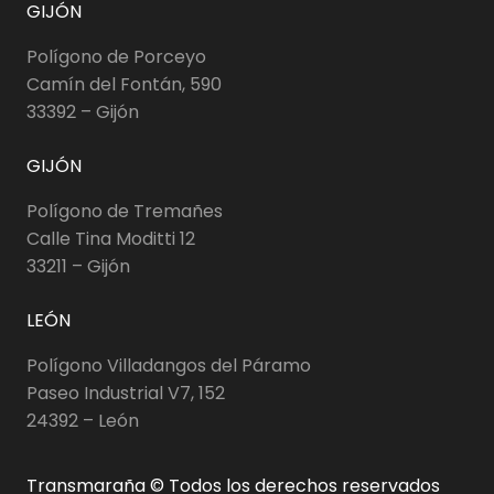
GIJÓN
Polígono de Porceyo
Camín del Fontán, 590
33392 – Gijón
GIJÓN
Polígono de Tremañes
Calle Tina Moditti 12
33211 – Gijón
LEÓN
Polígono Villadangos del Páramo
Paseo Industrial V7, 152
24392 – León
Transmaraña © Todos los derechos reservados