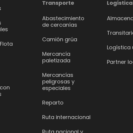
Transporte
Logística
s
Abastecimiento
Almacena
s
de cercanías
les
Transitar
Camión grúa
Flota
Logística
Mercancía
paletizada
Partner lo
Mercancías
peligrosas y
 con
especiales
s
Reparto
Ruta internacional
Ruta nacional y