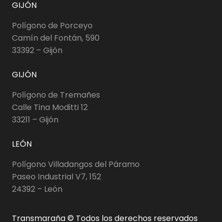
GIJÓN
Polígono de Porceyo
Camín del Fontán, 590
33392 – Gijón
GIJÓN
Polígono de Tremañes
Calle Tina Moditti 12
33211 – Gijón
LEÓN
Polígono Villadangos del Páramo
Paseo Industrial V7, 152
24392 – León
Transmaraña © Todos los derechos reservados