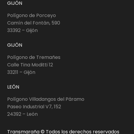
GIJÓN
Polígono de Porceyo
Camín del Fontán, 590
33392 – Gijón
GIJÓN
Polígono de Tremañes
Calle Tina Moditti 12
33211 – Gijón
LEÓN
Polígono Villadangos del Páramo
Paseo Industrial V7, 152
24392 – León
Transmaraña © Todos los derechos reservados