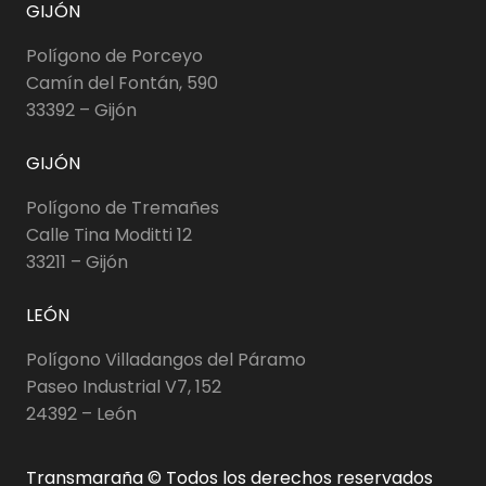
GIJÓN
Polígono de Porceyo
Camín del Fontán, 590
33392 – Gijón
GIJÓN
Polígono de Tremañes
Calle Tina Moditti 12
33211 – Gijón
LEÓN
Polígono Villadangos del Páramo
Paseo Industrial V7, 152
24392 – León
Transmaraña © Todos los derechos reservados