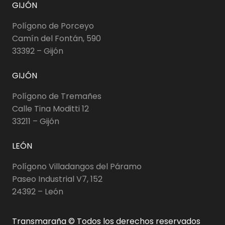
GIJÓN
Polígono de Porceyo
Camín del Fontán, 590
33392 – Gijón
GIJÓN
Polígono de Tremañes
Calle Tina Moditti 12
33211 – Gijón
LEÓN
Polígono Villadangos del Páramo
Paseo Industrial V7, 152
24392 – León
Transmaraña © Todos los derechos reservados