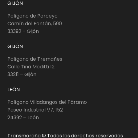
GIJÓN
Polígono de Porceyo
Camín del Fontán, 590
33392 – Gijón
GIJÓN
Polígono de Tremañes
Calle Tina Moditti 12
33211 – Gijón
LEÓN
Polígono Villadangos del Páramo
Paseo Industrial V7, 152
24392 – León
Transmaraña © Todos los derechos reservados