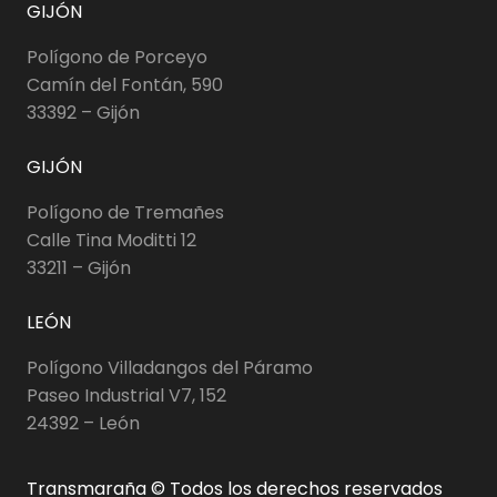
GIJÓN
Polígono de Porceyo
Camín del Fontán, 590
33392 – Gijón
GIJÓN
Polígono de Tremañes
Calle Tina Moditti 12
33211 – Gijón
LEÓN
Polígono Villadangos del Páramo
Paseo Industrial V7, 152
24392 – León
Transmaraña © Todos los derechos reservados