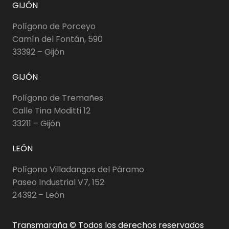
GIJÓN
Polígono de Porceyo
Camín del Fontán, 590
33392 – Gijón
GIJÓN
Polígono de Tremañes
Calle Tina Moditti 12
33211 – Gijón
LEÓN
Polígono Villadangos del Páramo
Paseo Industrial V7, 152
24392 – León
Transmaraña © Todos los derechos reservados