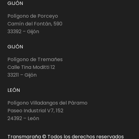
GIJÓN
Polígono de Porceyo
Camín del Fontán, 590
33392 – Gijón
GIJÓN
Polígono de Tremañes
Calle Tina Moditti 12
33211 – Gijón
LEÓN
Polígono Villadangos del Páramo
Paseo Industrial V7, 152
24392 – León
Transmaraña © Todos los derechos reservados