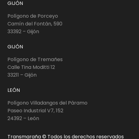
GIJÓN
Polígono de Porceyo
Camín del Fontán, 590
33392 – Gijón
GIJÓN
Polígono de Tremañes
Calle Tina Moditti 12
33211 – Gijón
LEÓN
Polígono Villadangos del Páramo
Paseo Industrial V7, 152
24392 – León
Transmaraña © Todos los derechos reservados