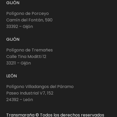
GIJÓN
Polígono de Porceyo
Camín del Fontán, 590
33392 – Gijón
GIJÓN
Polígono de Tremañes
Calle Tina Moditti 12
33211 – Gijón
LEÓN
Polígono Villadangos del Páramo
Paseo Industrial V7, 152
24392 – León
Transmaraña © Todos los derechos reservados