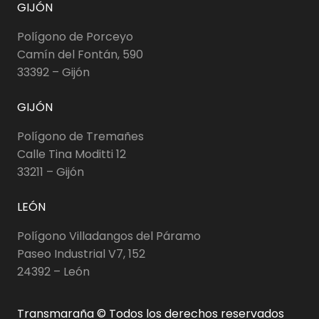
GIJÓN
Polígono de Porceyo
Camín del Fontán, 590
33392 – Gijón
GIJÓN
Polígono de Tremañes
Calle Tina Moditti 12
33211 – Gijón
LEÓN
Polígono Villadangos del Páramo
Paseo Industrial V7, 152
24392 – León
Transmaraña © Todos los derechos reservados