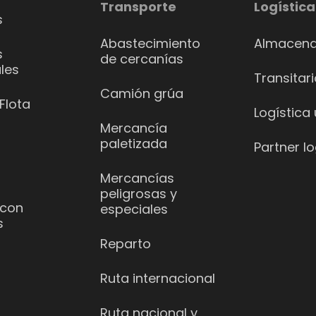
Transporte
Logística
s
Abastecimiento
Almacena
s
de cercanías
les
Transitar
Camión grúa
Flota
Logística
Mercancía
paletizada
Partner lo
Mercancías
peligrosas y
 con
especiales
s
Reparto
Ruta internacional
Ruta nacional y