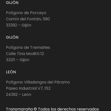
GIJÓN
Polígono de Porceyo
Camín del Fontán, 590
33392 – Gijón
GIJÓN
Polígono de Tremañes
Calle Tina Moditti 12
33211 – Gijón
LEÓN
Polígono Villadangos del Páramo
Paseo Industrial V7, 152
24392 – León
Transmaraña © Todos los derechos reservados