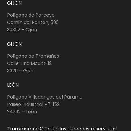
GIJÓN
Polígono de Porceyo
Camín del Fontán, 590
33392 – Gijón
GIJÓN
Polígono de Tremañes
Calle Tina Moditti 12
33211 – Gijón
LEÓN
Polígono Villadangos del Páramo
Paseo Industrial V7, 152
24392 – León
Transmaraña © Todos los derechos reservados