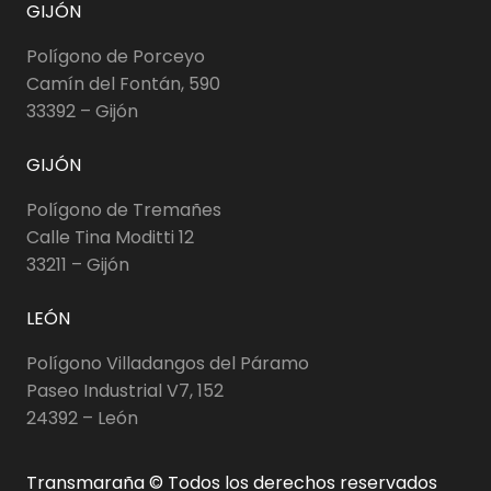
GIJÓN
Polígono de Porceyo
Camín del Fontán, 590
33392 – Gijón
GIJÓN
Polígono de Tremañes
Calle Tina Moditti 12
33211 – Gijón
LEÓN
Polígono Villadangos del Páramo
Paseo Industrial V7, 152
24392 – León
Transmaraña © Todos los derechos reservados