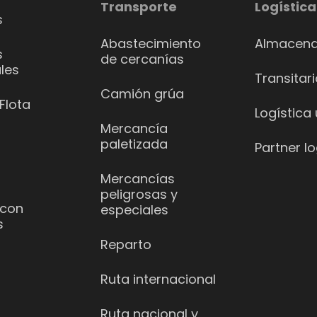
Transporte
Logística
s
Abastecimiento
Almacena
s
de cercanías
les
Transitar
Camión grúa
Flota
Logística
Mercancía
paletizada
Partner lo
Mercancías
peligrosas y
 con
especiales
s
Reparto
Ruta internacional
Ruta nacional y