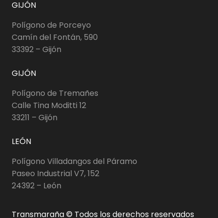
GIJÓN
Polígono de Porceyo
Camín del Fontán, 590
33392 – Gijón
GIJÓN
Polígono de Tremañes
Calle Tina Moditti 12
33211 – Gijón
LEÓN
Polígono Villadangos del Páramo
Paseo Industrial V7, 152
24392 – León
Transmaraña © Todos los derechos reservados