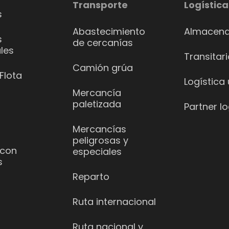
Transporte
Logística
s
Abastecimiento
Almacena
s
de cercanías
les
Transitar
Camión grúa
Flota
Logística
Mercancía
paletizada
Partner lo
Mercancías
peligrosas y
 con
especiales
s
Reparto
Ruta internacional
Ruta nacional y