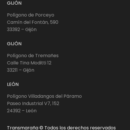
GIJÓN
Polígono de Porceyo
Camín del Fontán, 590
33392 – Gijón
GIJÓN
Polígono de Tremañes
Calle Tina Moditti 12
33211 – Gijón
LEÓN
Polígono Villadangos del Páramo
Paseo Industrial V7, 152
24392 – León
Transmaraña © Todos los derechos reservados