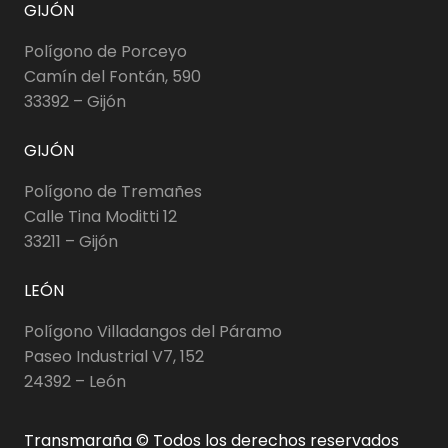
GIJÓN
Polígono de Porceyo
Camín del Fontán, 590
33392 – Gijón
GIJÓN
Polígono de Tremañes
Calle Tina Moditti 12
33211 – Gijón
LEÓN
Polígono Villadangos del Páramo
Paseo Industrial V7, 152
24392 – León
Transmaraña © Todos los derechos reservados