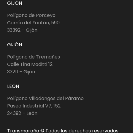
GIJÓN
Polígono de Porceyo
Camín del Fontán, 590
33392 – Gijón
GIJÓN
Polígono de Tremañes
Calle Tina Moditti 12
33211 – Gijón
LEÓN
Polígono Villadangos del Páramo
Paseo Industrial V7, 152
24392 – León
Transmaraña © Todos los derechos reservados