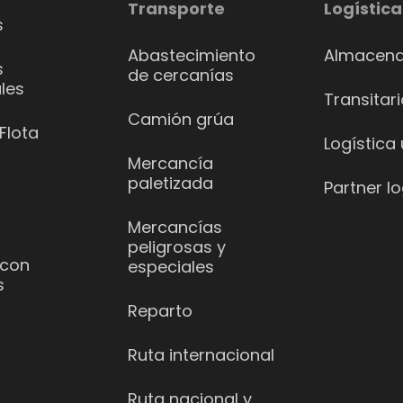
Transporte
Logística
s
Abastecimiento
Almacena
s
de cercanías
les
Transitar
Camión grúa
Flota
Logística
Mercancía
paletizada
Partner lo
Mercancías
peligrosas y
 con
especiales
s
Reparto
Ruta internacional
Ruta nacional y