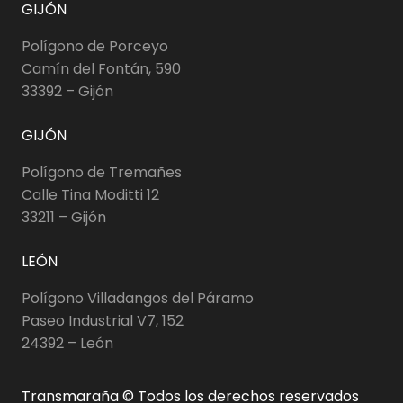
GIJÓN
Polígono de Porceyo
Camín del Fontán, 590
33392 – Gijón
GIJÓN
Polígono de Tremañes
Calle Tina Moditti 12
33211 – Gijón
LEÓN
Polígono Villadangos del Páramo
Paseo Industrial V7, 152
24392 – León
Transmaraña © Todos los derechos reservados