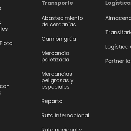
Transporte
Logística
s
Abastecimiento
Almacena
s
de cercanías
les
Transitar
Camión grúa
Flota
Logística
Mercancía
paletizada
Partner lo
Mercancías
peligrosas y
 con
especiales
s
Reparto
Ruta internacional
Ruta nacional y