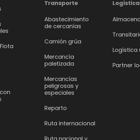
Transporte
Logística
s
Abastecimiento
Almacena
s
de cercanías
les
Transitar
Camión grúa
Flota
Logística
Mercancía
paletizada
Partner lo
Mercancías
peligrosas y
 con
especiales
s
Reparto
Ruta internacional
Ruta nacional y