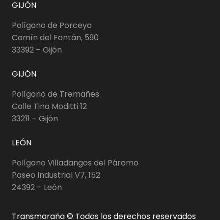
GIJÓN
Polígono de Porceyo
Camín del Fontán, 590
33392 – Gijón
GIJÓN
Polígono de Tremañes
Calle Tina Moditti 12
33211 – Gijón
LEÓN
Polígono Villadangos del Páramo
Paseo Industrial V7, 152
24392 – León
Transmaraña © Todos los derechos reservados