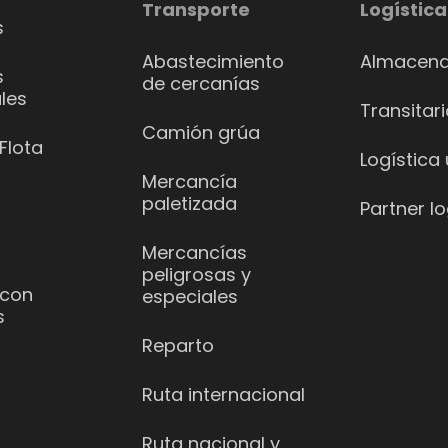
Transporte
Logística
s
Abastecimiento
Almacena
s
de cercanías
les
Transitar
Camión grúa
Flota
Logística
Mercancía
paletizada
Partner lo
Mercancías
peligrosas y
 con
especiales
s
Reparto
Ruta internacional
Ruta nacional y