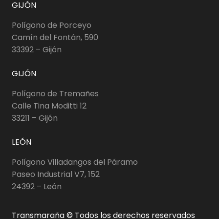
GIJÓN
Polígono de Porceyo
Camín del Fontán, 590
33392 – Gijón
GIJÓN
Polígono de Tremañes
Calle Tina Moditti 12
33211 – Gijón
LEÓN
Polígono Villadangos del Páramo
Paseo Industrial V7, 152
24392 – León
Transmaraña © Todos los derechos reservados