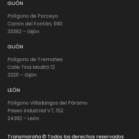
GIJÓN
Polígono de Porceyo
Camín del Fontán, 590
33392 – Gijón
GIJÓN
Polígono de Tremañes
Calle Tina Moditti 12
33211 – Gijón
LEÓN
Polígono Villadangos del Páramo
Paseo Industrial V7, 152
24392 – León
Transmaraña © Todos los derechos reservados