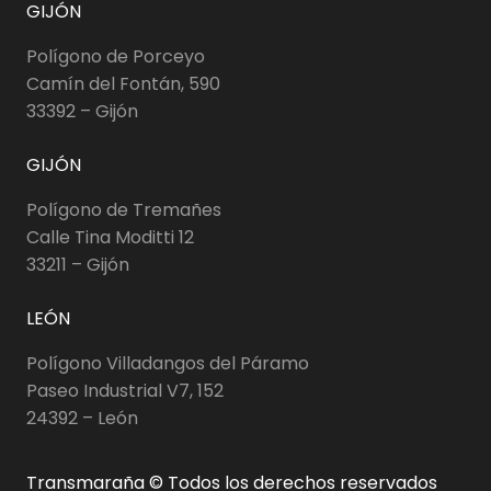
GIJÓN
Polígono de Porceyo
Camín del Fontán, 590
33392 – Gijón
GIJÓN
Polígono de Tremañes
Calle Tina Moditti 12
33211 – Gijón
LEÓN
Polígono Villadangos del Páramo
Paseo Industrial V7, 152
24392 – León
Transmaraña © Todos los derechos reservados