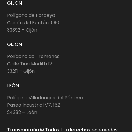
GIJÓN
Polígono de Porceyo
Camín del Fontán, 590
33392 – Gijón
GIJÓN
Polígono de Tremañes
Calle Tina Moditti 12
33211 – Gijón
LEÓN
Polígono Villadangos del Páramo
Paseo Industrial V7, 152
24392 – León
Transmaraña © Todos los derechos reservados