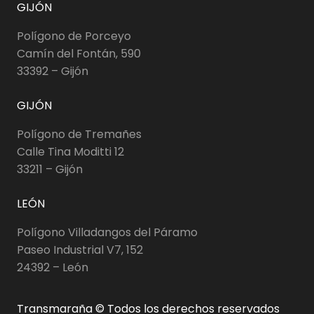
GIJÓN
Polígono de Porceyo
Camín del Fontán, 590
33392 – Gijón
GIJÓN
Polígono de Tremañes
Calle Tina Moditti 12
33211 – Gijón
LEÓN
Polígono Villadangos del Páramo
Paseo Industrial V7, 152
24392 – León
Transmaraña © Todos los derechos reservados