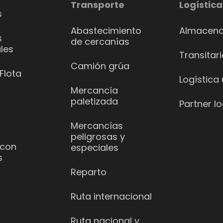
Transporte
Logística
s
Abastecimiento
Almacena
s
de cercanías
les
Transitar
Camión grúa
Flota
Logística
Mercancía
paletizada
Partner lo
Mercancías
peligrosas y
 con
especiales
s
Reparto
Ruta internacional
Ruta nacional y