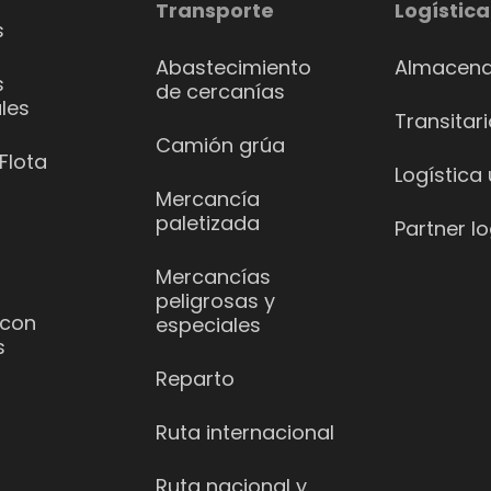
Transporte
Logística
s
Abastecimiento
Almacena
s
de cercanías
les
Transitar
Camión grúa
Flota
Logística
Mercancía
paletizada
Partner lo
Mercancías
peligrosas y
 con
especiales
s
Reparto
Ruta internacional
Ruta nacional y