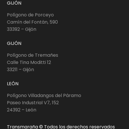
GIJÓN
Polígono de Porceyo
Camín del Fontán, 590
33392 – Gijón
GIJÓN
Polígono de Tremañes
Calle Tina Moditti 12
33211 – Gijón
LEÓN
Polígono Villadangos del Páramo
Paseo Industrial V7, 152
24392 – León
Transmaraña © Todos los derechos reservados