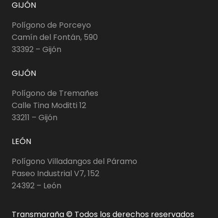
GIJÓN
Polígono de Porceyo
Camín del Fontán, 590
33392 – Gijón
GIJÓN
Polígono de Tremañes
Calle Tina Moditti 12
33211 – Gijón
LEÓN
Polígono Villadangos del Páramo
Paseo Industrial V7, 152
24392 – León
Transmaraña © Todos los derechos reservados