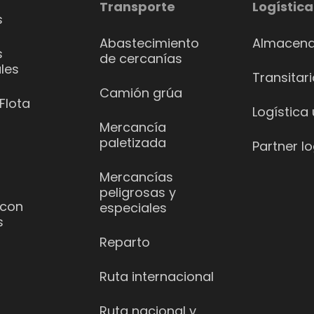
Transporte
Logística
s
Abastecimiento
Almacena
s
de cercanías
les
Transitar
Camión grúa
Flota
Logística
Mercancía
paletizada
Partner lo
Mercancías
peligrosas y
 con
especiales
s
Reparto
Ruta internacional
Ruta nacional y