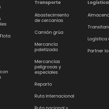
Transporte
Logística
s
Abastecimiento
Almacena
s
de cercanías
les
Transitar
Camión grúa
Flota
Logística
Mercancía
paletizada
Partner lo
Mercancías
peligrosas y
 con
especiales
s
Reparto
Ruta internacional
Ruta nacional y