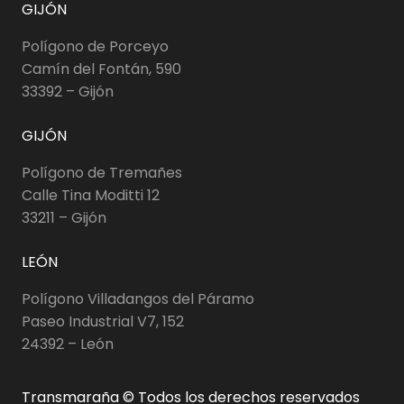
GIJÓN
Polígono de Porceyo
Camín del Fontán, 590
33392 – Gijón
GIJÓN
Polígono de Tremañes
Calle Tina Moditti 12
33211 – Gijón
LEÓN
Polígono Villadangos del Páramo
Paseo Industrial V7, 152
24392 – León
Transmaraña © Todos los derechos reservados