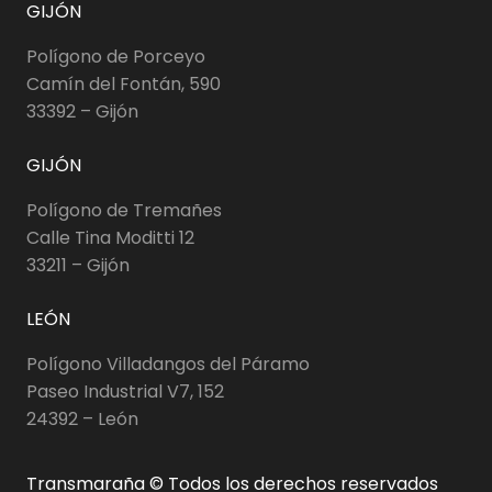
GIJÓN
Polígono de Porceyo
Camín del Fontán, 590
33392 – Gijón
GIJÓN
Polígono de Tremañes
Calle Tina Moditti 12
33211 – Gijón
LEÓN
Polígono Villadangos del Páramo
Paseo Industrial V7, 152
24392 – León
Transmaraña © Todos los derechos reservados