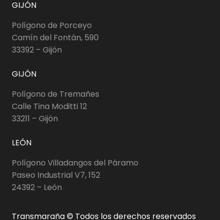
GIJÓN
Polígono de Porceyo
Camín del Fontán, 590
33392 – Gijón
GIJÓN
Polígono de Tremañes
Calle Tina Moditti 12
33211 – Gijón
LEÓN
Polígono Villadangos del Páramo
Paseo Industrial V7, 152
24392 – León
Transmaraña © Todos los derechos reservados