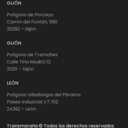
GIJÓN
Polígono de Porceyo
Camín del Fontán, 590
33392 – Gijón
GIJÓN
Polígono de Tremañes
Calle Tina Moditti 12
33211 – Gijón
LEÓN
Polígono Villadangos del Páramo
Paseo Industrial V7, 152
24392 – León
Transmaraña © Todos los derechos reservados