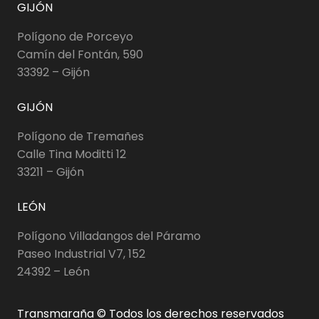
GIJÓN
Polígono de Porceyo
Camín del Fontán, 590
33392 – Gijón
GIJÓN
Polígono de Tremañes
Calle Tina Moditti 12
33211 – Gijón
LEÓN
Polígono Villadangos del Páramo
Paseo Industrial V7, 152
24392 – León
Transmaraña © Todos los derechos reservados