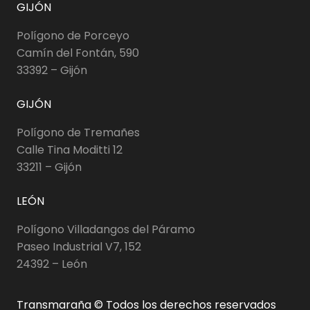
GIJÓN
Polígono de Porceyo
Camín del Fontán, 590
33392 – Gijón
GIJÓN
Polígono de Tremañes
Calle Tina Moditti 12
33211 – Gijón
LEÓN
Polígono Villadangos del Páramo
Paseo Industrial V7, 152
24392 – León
Transmaraña © Todos los derechos reservados