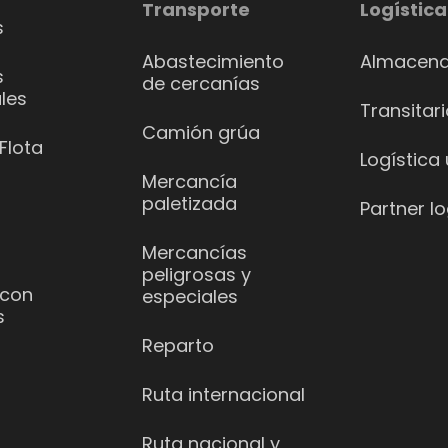
Transporte
Logística
s
Abastecimiento
Almacena
s
de cercanías
les
Transitar
Camión grúa
Flota
Logística
Mercancía
paletizada
Partner lo
Mercancías
peligrosas y
 con
especiales
s
Reparto
Ruta internacional
Ruta nacional y