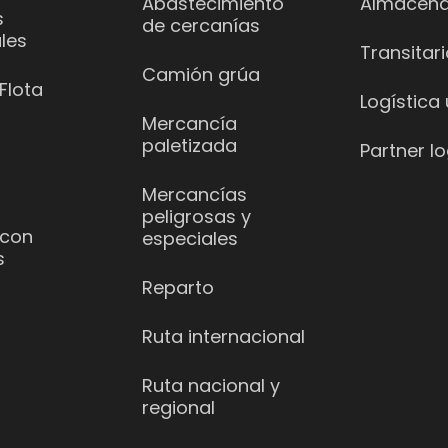
Abastecimiento
Almacena
s
de cercanías
les
Transitar
Camión grúa
Flota
Logística
Mercancía
paletizada
Partner lo
Mercancías
peligrosas y
 con
especiales
s
Reparto
Ruta internacional
Ruta nacional y
regional