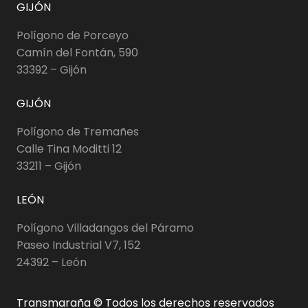
GIJÓN
Polígono de Porceyo
Camín del Fontán, 590
33392 – Gijón
GIJÓN
Polígono de Tremañes
Calle Tina Moditti 12
33211 – Gijón
LEÓN
Polígono Villadangos del Páramo
Paseo Industrial V7, 152
24392 – León
Transmaraña © Todos los derechos reservados